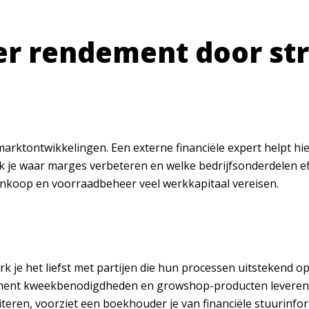
eer rendement door st
rktontwikkelingen. Een externe financiële expert helpt hier
ek je waar marges verbeteren en welke bedrijfsonderdelen ef
 inkoop en voorraadbeheer veel werkkapitaal vereisen.
k je het liefst met partijen die hun processen uitstekend
iment kweekbenodigdheden en growshop-producten leveren, b
iliteren, voorziet een boekhouder je van financiële stuurinfo