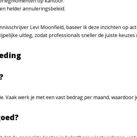
overlegmomenten op kantoor.
n helder annuleringsbeleid.
nnisschrijver
Levi Moonfield
, baseer ik deze inzichten op a
jpelijke uitleg, zodat professionals sneller de juiste keuzes
teding
?
e. Vaak werk je met een vast bedrag per maand, waardoor je
goed?