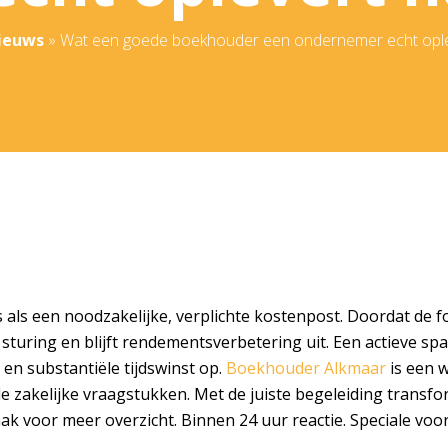
ieuws
»
Wat een goede boekhouder een ondernemer echt opleve
 als een noodzakelijke, verplichte kostenpost. Doordat de fo
 sturing en blijft rendementsverbetering uit. Een actieve spa
 en substantiële tijdswinst op.
Boekhouder Alkmaar
is een w
e zakelijke vraagstukken. Met de juiste begeleiding transfo
aak
voor meer overzicht. Binnen 24 uur reactie. Speciale voorb