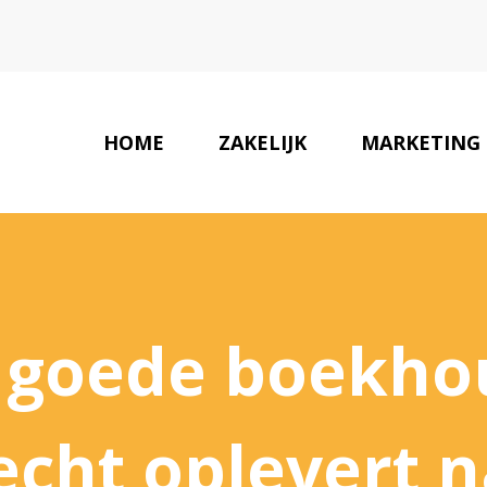
HOME
ZAKELIJK
MARKETING
 goede boekho
ht oplevert na