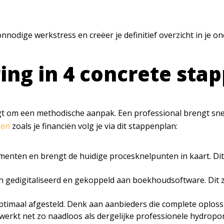
 onnodige werkstress en creëer je definitief overzicht in je 
ing in 4 concrete sta
 om een methodische aanpak. Een professional brengt snel s
ken
zoals je financiën volg je via dit stappenplan:
nten en brengt de huidige procesknelpunten in kaart. Dit 
gedigitaliseerd en gekoppeld aan boekhoudsoftware. Dit zor
optimaal afgesteld. Denk aan aanbieders die complete oplos
 werkt net zo naadloos als dergelijke professionele hydropo